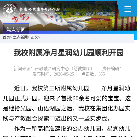
焦点新闻
首页
>
焦点新闻
>
正文
>
我校附属净月星润幼儿园顺利开园
新闻来源：产教融合研究中心（幼教集团）
责任编辑：
发布时间：2026-05-25
点击数：
355
近日，我校第三所附属幼儿园——净月星润幼
儿园正式开园，迎来了首批60余名可爱的宝宝。这
是继拾光园、山语湖园之后，我校在集团化办园实
践与产教融合探索中迈出的又一坚实步伐。
作为一所高标准建设的公办幼儿园，星润幼儿